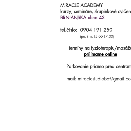
MIRACLE ACADEMY
kurzy, semináre, skupinkové cvičen
BRNIANSKA ulica 43
tel.číslo:
0904 191 250
(po.-štvr.15:00-17:00)
termíny na fyzioterapiu/masáž
príjimame online
Parkovanie priamo pred centram
mail:
miraclestudioba@gmail.c