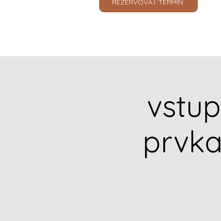
REZERVOVAŤ TERMÍN
vstu
prvka