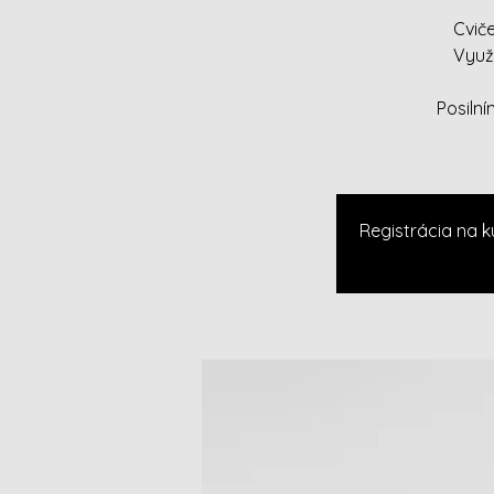
Cvič
Využ
Posiln
Registrácia na k