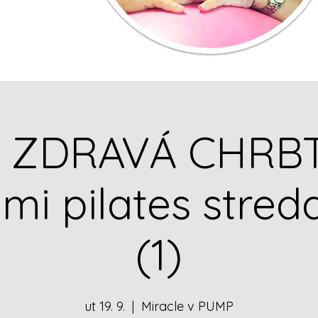
p ZDRAVÁ CHRBT
mi pilates streda
(1)
ut 19. 9.
  |  
Miracle v PUMP