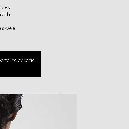
ates.
iach.
 skvelé
rte iné cvičenie.