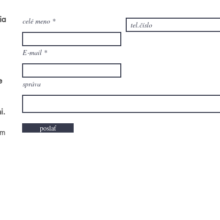
ia
celé meno
E‑mail
e
správa
i.
poslať
om