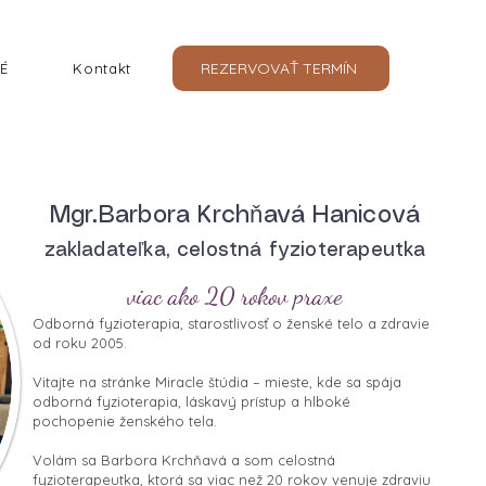
REZERVOVAŤ TERMÍN
É
Kontakt
Mgr.Barbora Krchňavá Hanicová
zakladateľka, celostná fyzioterapeutka
viac ako 20 rokov praxe
Odborná fyzioterapia, starostlivosť o ženské telo a zdravie
od roku 2005.
Vitajte na stránke Miracle štúdia – mieste, kde sa spája
odborná fyzioterapia, láskavý prístup a hlboké
pochopenie ženského tela.
Volám sa Barbora Krchňavá a som celostná
fyzioterapeutka, ktorá sa viac než 20 rokov venuje zdraviu