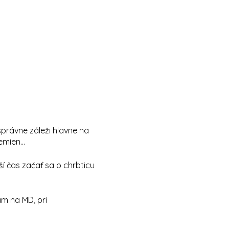
správne záleži hlavne na
mien...
ší čas začať sa o chrbticu
m na MD, pri