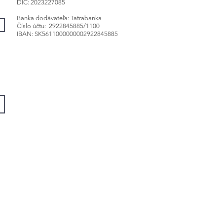
DIČ: 2023227085
Banka dodávateľa: Tatrabanka
Číslo účtu: 2922845885/1100
IBAN: SK5611000000002922845885