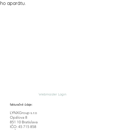
ého aparátu.
Webmaster Login
fakturačné údaje:
LYNXGroup s.r.o
Opálova 8
851 10 Bratislava
IČO: 45 715 858