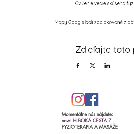
Cvičenie vedie skúsená fy
cena za vstup: 12€
Mapy Google boli zablokované z dôv
Zdieľajte toto
Momentálne nás nájdete:
new! HLBOKÁ CESTA 7
FYZIOTERAPIA A MASÁŽE