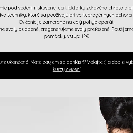
enie pod vedením skúsenej cert.lektorky zdravého chrbta a pil
íva techniky, ktoré sa používajú pri vertebrogénnych ochoren
Cvičenie je zamerané na celý pohyb.aparát.
íme svaly oslabené, zregenerujeme svaly preťažené. Použijeme
pomôcky. vstup: 12€
urz ukončená. Máte záujem sa dohlásiť? Volajte :) alebo si vybe
kurzy cvičení