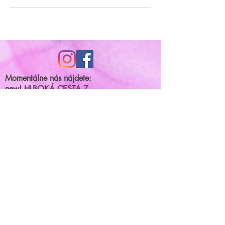
Momentálne nás nájdete:
new! HLBOKÁ CESTA 7
FYZIOTERAPIA A MASÁŽE
MIRACLE ACADEMY
kurzy, semináre, skupinkové cvičenia
BRNIANSKA ulica 43
tel.číslo:
0904 191 250
(po.-štvr.15:00-17:00)
termíny na fyzioterapiu/masáže
príjimame
online