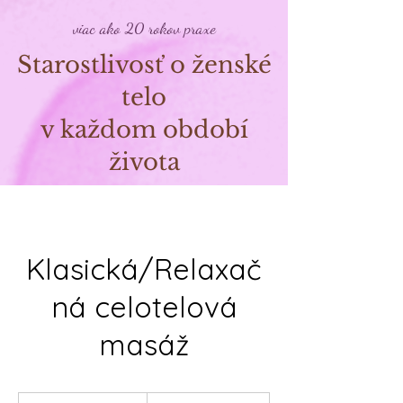
viac ako 20 rokov praxe
Starostlivosť o ženské
telo
v každom období
života
Klasická/Relaxač
ná celotelová
masáž
48