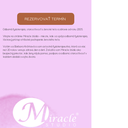
REZERVOVAŤ TERMÍN
Odborná fyzioterapia, starostlivosť o ženské telo a zdravie od roku 2005.
Vitajte na stránke Miracle štúdia – mieste, kde sa spája odborná fyzioterapia,
láskavý prístup a hlboké pochopenie ženského tela.
Volám sa Barbora Krchňavá a som celostná fyzioterapeutka, ktorá sa viac
než 20 rokov venuje zdraviu žien a detí. Založila som Miracle štúdio ako
bezpečný priestor, kde ženy nájdu pomoc, podporu a odbornú starostlivosť v
každom období svojho života.​