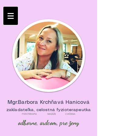
Mgr.Barbora Krchňavá Hanicová
zakladateľka, celostná fyzioterapeutka
FYZIOTERAPIA MASÁŽE CVIČENIA
odborne, srdcom, pre ženy