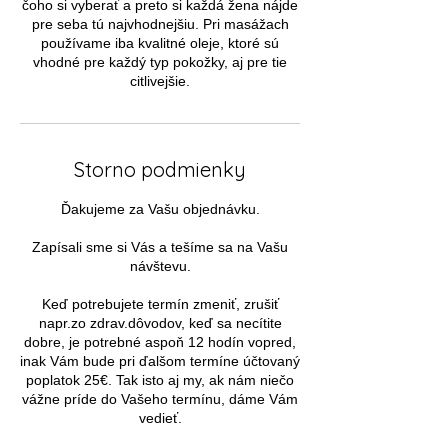
čoho si vyberať a preto si každá žena nájde
pre seba tú najvhodnejšiu. Pri masážach
používame iba kvalitné oleje, ktoré sú
vhodné pre každý typ pokožky, aj pre tie
citlivejšie.
Storno podmienky
Ďakujeme za Vašu objednávku.
Zapísali sme si Vás a tešíme sa na Vašu
návštevu.
Keď potrebujete termín zmeniť, zrušiť
napr.zo zdrav.dôvodov, keď sa necítite
dobre, je potrebné aspoň 12 hodín vopred,
inak Vám bude pri ďalšom termíne účtovaný
poplatok 25€. Tak isto aj my, ak nám niečo
vážne príde do Vašeho termínu, dáme Vám
vedieť.