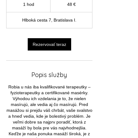
eur
1 hod
1
48 €
h
o
Hlboká cesta 7, Bratislava I.
Rezervovať teraz
Popis služby
Robia u nás iba kvalifikované terapeutky –
fyzioterapeutky a certifikované masérky.
Výhodou ich vzdelania je to, že nielen
masírujú, ale vedia aj čo masírujú. Pred
masážou si prejdu váš chrbát, vaše svalstvo
a hneď vedia, kde je bolestivý problém. Je
veľmi dobre sa najprv poradiť, ktorá z
masáží by bola pre vás najvhodnejšia.
Keďže je naša ponuka masáží široká, je z